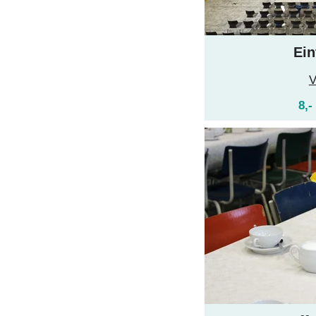
Ein
V
8,-