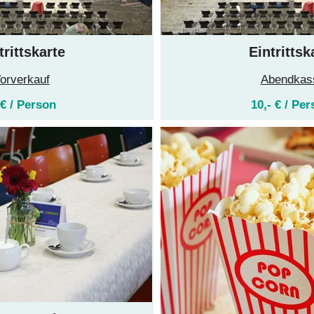
trittskarte
Eintrittsk
orverkauf
Abendkas
 € / Person 
10,- € / Per