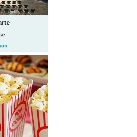
arte
se
son 